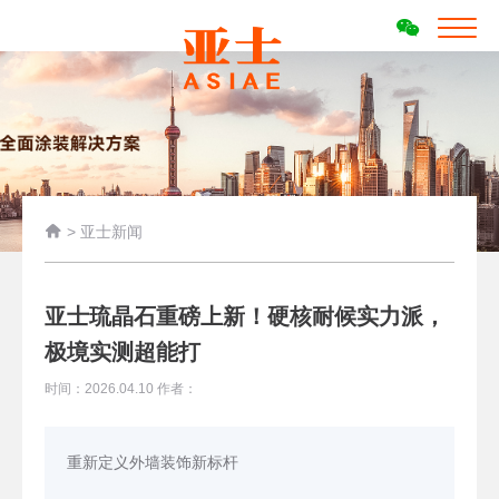

>
亚士新闻
亚士琉晶石重磅上新！硬核耐候实力派，
极境实测超能打
时间：2026.04.10 作者：
重新定义外墙装饰新标杆